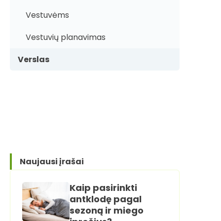
Vestuvėms
Vestuvių planavimas
Verslas
Naujausi įrašai
Kaip pasirinkti
antklodę pagal
sezoną ir miego