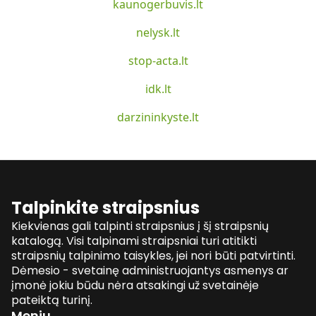
kaunogerbuvis.lt
nelysk.lt
stop-acta.lt
idk.lt
darzininkyste.lt
Talpinkite straipsnius
Kiekvienas gali talpinti straipsnius į šį straipsnių
katalogą. Visi talpinami straipsniai turi atitikti
straipsnių talpinimo taisykles, jei nori būti patvirtinti.
Dėmesio - svetainę administruojantys asmenys ar
įmonė jokiu būdu nėra atsakingi už svetainėje
pateiktą turinį.
Meniu