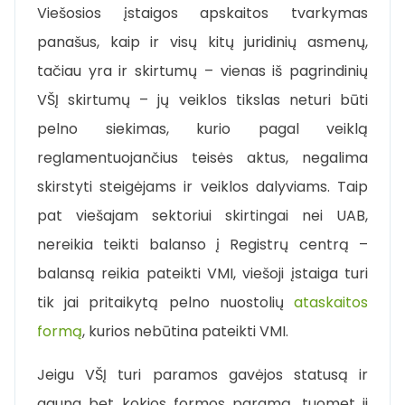
Viešosios įstaigos apskaitos tvarkymas
panašus, kaip ir visų kitų juridinių asmenų,
tačiau yra ir skirtumų – vienas iš pagrindinių
VŠĮ skirtumų – jų veiklos tikslas neturi būti
pelno siekimas, kurio pagal veiklą
reglamentuojančius teisės aktus, negalima
skirstyti steigėjams ir veiklos dalyviams. Taip
pat viešajam sektoriui skirtingai nei UAB,
nereikia teikti balanso į Registrų centrą –
balansą reikia pateikti VMI, viešoji įstaiga turi
tik jai pritaikytą pelno nuostolių
ataskaitos
formą
, kurios nebūtina pateikti VMI.
Jeigu VŠĮ turi paramos gavėjos statusą ir
gauna bet kokios formos paramą, tuomet ji