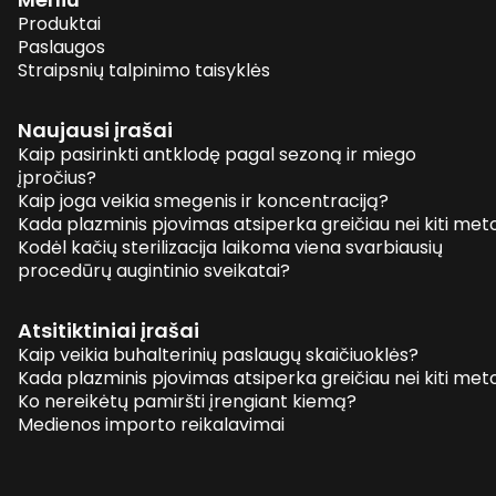
Produktai
Paslaugos
Straipsnių talpinimo taisyklės
Naujausi įrašai
Kaip pasirinkti antklodę pagal sezoną ir miego
įpročius?
Kaip joga veikia smegenis ir koncentraciją?
Kada plazminis pjovimas atsiperka greičiau nei kiti me
Kodėl kačių sterilizacija laikoma viena svarbiausių
procedūrų augintinio sveikatai?
Atsitiktiniai įrašai
Kaip veikia buhalterinių paslaugų skaičiuoklės?
Kada plazminis pjovimas atsiperka greičiau nei kiti me
Ko nereikėtų pamiršti įrengiant kiemą?
Medienos importo reikalavimai