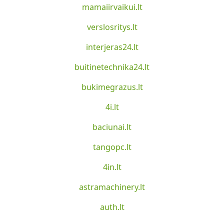
mamaiirvaikui.lt
verslosritys.lt
interjeras24.lt
buitinetechnika24.lt
bukimegrazus.lt
4i.lt
baciunai.lt
tangopc.lt
4in.lt
astramachinery.lt
auth.lt