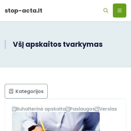
stop-acta.lt
VšĮ apskaitos tvarkymas
Kategorijos
Buhalterinė apskaita
Paslaugos
Verslas