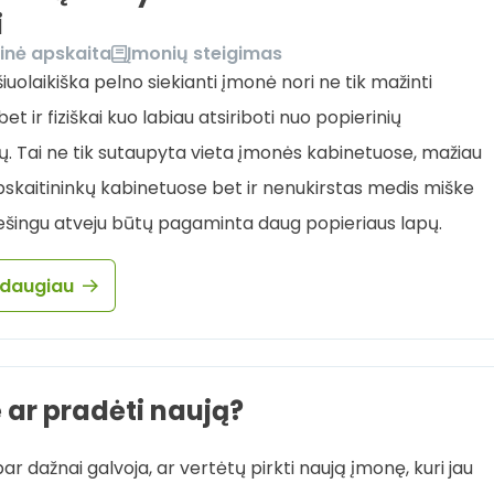
i
inė apskaita
Įmonių steigimas
iuolaikiška pelno siekianti įmonė nori ne tik mažinti
t ir fiziškai kuo labiau atsiriboti nuo popierinių
 Tai ne tik sutaupyta vieta įmonės kabinetuose, mažiau
skaitininkų kabinetuose bet ir nenukirstas medis miške
riešingu atveju būtų pagaminta daug popieriaus lapų.
 daugiau
 ar pradėti naują?
bar dažnai galvoja, ar vertėtų pirkti naują įmonę, kuri jau