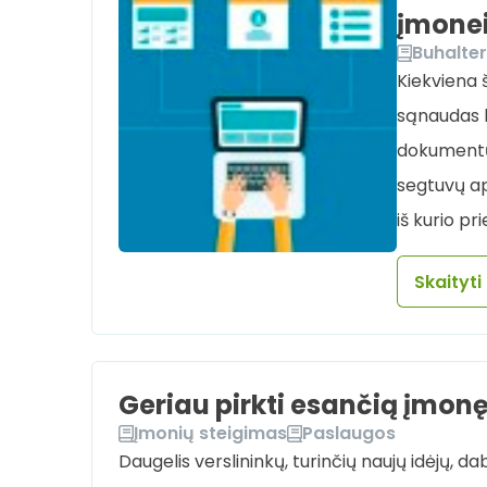
įmone
Buhalter
Kiekviena š
sąnaudas be
dokumentų.
segtuvų ap
iš kurio p
Skaityti
Geriau pirkti esančią įmonę
Įmonių steigimas
Paslaugos
Daugelis verslininkų, turinčių naujų idėjų, da