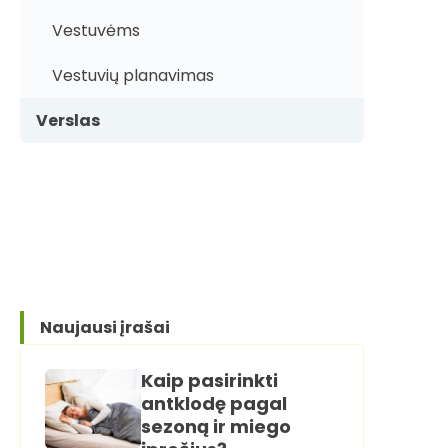
Vestuvėms
Vestuvių planavimas
Verslas
Naujausi įrašai
Kaip pasirinkti
antklodę pagal
sezoną ir miego