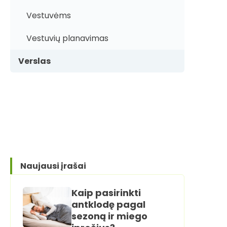
Vestuvėms
Vestuvių planavimas
Verslas
Naujausi įrašai
Kaip pasirinkti
antklodę pagal
sezoną ir miego