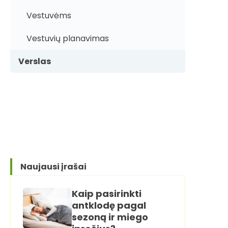
Vestuvėms
Vestuvių planavimas
Verslas
Naujausi įrašai
Kaip pasirinkti
antklodę pagal
sezoną ir miego