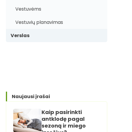
Vestuvėms
Vestuvių planavimas
Verslas
Naujausi įrašai
Kaip pasirinkti
antklodę pagal
sezoną ir miego