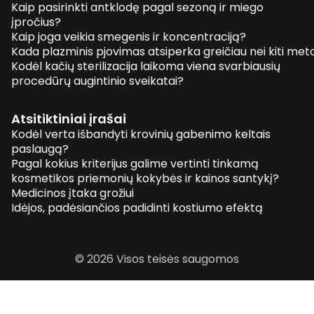
Kaip pasirinkti antklodę pagal sezoną ir miego
įpročius?
Kaip joga veikia smegenis ir koncentraciją?
Kada plazminis pjovimas atsiperka greičiau nei kiti me
Kodėl kačių sterilizacija laikoma viena svarbiausių
procedūrų augintinio sveikatai?
Atsitiktiniai įrašai
Kodėl verta išbandyti krovinių gabenimo keltais
paslaugą?
Pagal kokius kriterijus galime vertinti tinkamą
kosmetikos priemonių kokybės ir kainos santykį?
Medicinos įtaka grožiui
Idėjos, padėsiančios padidinti kostiumo efektą
© 2026 Visos teisės saugomos