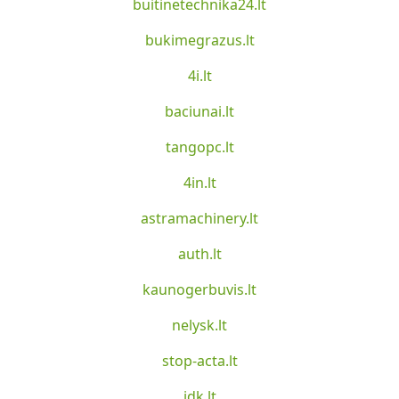
buitinetechnika24.lt
bukimegrazus.lt
4i.lt
baciunai.lt
tangopc.lt
4in.lt
astramachinery.lt
auth.lt
kaunogerbuvis.lt
nelysk.lt
stop-acta.lt
idk.lt