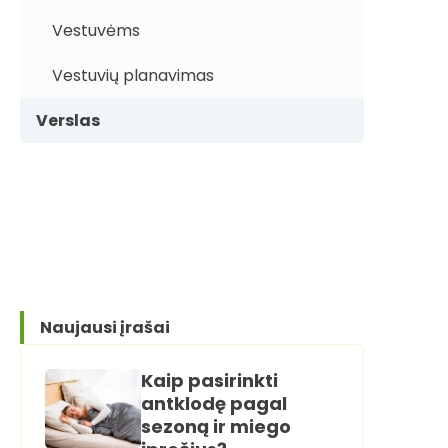
Vestuvėms
Vestuvių planavimas
Verslas
Naujausi įrašai
Kaip pasirinkti
antklodę pagal
sezoną ir miego