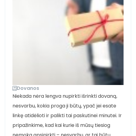
Dovanos
Niekada nėra lengva nupirkti išrinkti dovaną,
nesvarbu, kokia proga ji būtų, ypač jei esate
linkę atidėlioti ir palikti tai paskutinei minutei. Ir
pripažinkime, kad kai kurie iš mūsų tiesiog
nemoka apsipirkti – nesvarbu, ar tai būtų