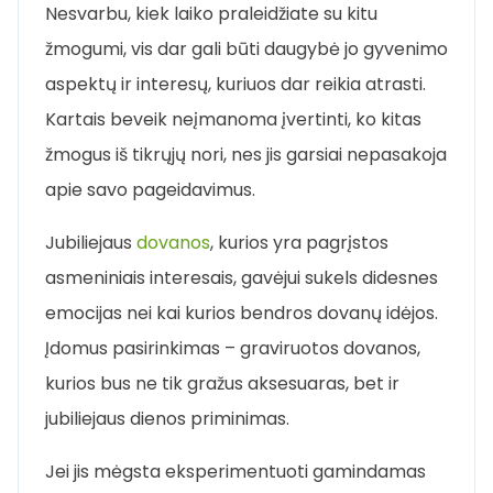
Nesvarbu, kiek laiko praleidžiate su kitu
žmogumi, vis dar gali būti daugybė jo gyvenimo
aspektų ir interesų, kuriuos dar reikia atrasti.
Kartais beveik neįmanoma įvertinti, ko kitas
žmogus iš tikrųjų nori, nes jis garsiai nepasakoja
apie savo pageidavimus.
Jubiliejaus
dovanos
, kurios yra pagrįstos
asmeniniais interesais, gavėjui sukels didesnes
emocijas nei kai kurios bendros dovanų idėjos.
Įdomus pasirinkimas – graviruotos dovanos,
kurios bus ne tik gražus aksesuaras, bet ir
jubiliejaus dienos priminimas.
Jei jis mėgsta eksperimentuoti gamindamas