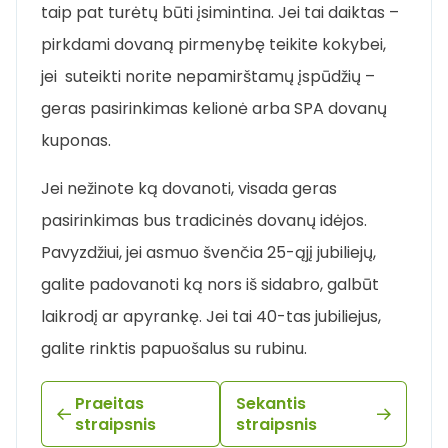
taip pat turėtų būti įsimintina. Jei tai daiktas –
pirkdami dovaną pirmenybę teikite kokybei,
jei suteikti norite nepamirštamų įspūdžių –
geras pasirinkimas kelionė arba SPA dovanų
kuponas.
Jei nežinote ką dovanoti, visada geras
pasirinkimas bus tradicinės dovanų idėjos.
Pavyzdžiui, jei asmuo švenčia 25-ąjį jubiliejų,
galite padovanoti ką nors iš sidabro, galbūt
laikrodį ar apyrankę. Jei tai 40-tas jubiliejus,
galite rinktis papuošalus su rubinu.
Praeitas
Sekantis
straipsnis
straipsnis