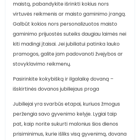
maistą, pabandykite išrinkti kokius nors
virtuvės reikmenis ar maisto gaminimo įrangą.
Galbūt kokios nors personalizuotos maisto
gaminimo prijuostės suteiks daugiau laimės nei
kiti madingi įtaisai. Jei jubiliatui patinka lauko
pramogos, galite jam padovanoti žvejybos ar
stovyklavimo reikmenų.
Pasirinkite kokybišką ir ilgalaikę dovaną –
išskirtinės dovanos jubiliejaus proga
Jubiliejai yra svarbūs etapai, kuriuos žmogus
peržengia savo gyvenimo kelyje. Lygiai taip
pat, kaip norite sukurti malonius šios dienos
prisiminimus, kurie išliks visą gyvenimą, dovana