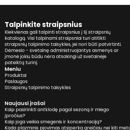
Talpinkite straipsnius
Kiekvienas gali talpinti straipsnius į šį straipsnių
katalogą. Visi talpinami straipsniai turi atitikti
straipsnių talpinimo taisykles, jei nori būti patvirtinti.
Dėmesio - svetainę administruojantys asmenys ar
įmonė jokiu būdu nėra atsakingi už svetainėje
pateiktą turinį.
Meniu
Produktai
Paslaugos
Straipsnių talpinimo taisyklės
Naujausi įrašai
Kaip pasirinkti antklodę pagal sezoną ir miego
įpročius?
Kaip joga veikia smegenis ir koncentraciją?
Kada plazminis pjovimas atsiperka greičiau nei kiti me