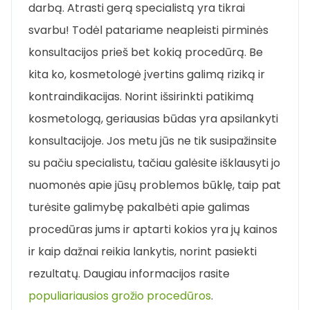
darbą. Atrasti gerą specialistą yra tikrai
svarbu! Todėl patariame neapleisti pirminės
konsultacijos prieš bet kokią procedūrą. Be
kita ko, kosmetologė įvertins galimą riziką ir
kontraindikacijas. Norint išsirinkti patikimą
kosmetologą, geriausias būdas yra apsilankyti
konsultacijoje. Jos metu jūs ne tik susipažinsite
su pačiu specialistu, tačiau galėsite išklausyti jo
nuomonės apie jūsų problemos būklę, taip pat
turėsite galimybę pakalbėti apie galimas
procedūras jums ir aptarti kokios yra jų kainos
ir kaip dažnai reikia lankytis, norint pasiekti
rezultatų. Daugiau informacijos rasite
populiariausios grožio procedūros
.