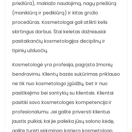
priežiūra), makiažo naudojimą, nagų priežiūrą
(manikiūrą ir pedikiūrą) ir kitas grožio
procedūras. Kosmetologai gali atlikti kelis
skirtingus darbus. Štai keletas dažniausiai
pasitaikančių kosmetologijos disciplinų ir
tipinių užduočių.
Kosmetologė yra profesija, pagrįsta žmonių
bendravimu. Klientų bazės sukūrimas priklauso
ne tik nuo kosmetologo įgūdžių, bet ir nuo
pasitikėjimo bei santykių su klientais. Klientai
pasitiki savo kosmetologės kompetencija ir
profesionalumu. Jei galite priversti klientus
jaustis puikiai, kai jie palieka jūsų salono kėdę,
galite turėti sėkmingą karjerą kosmetologo