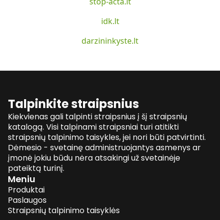
stop-acta.lt
idk.lt
darzininkyste.lt
Talpinkite straipsnius
Kiekvienas gali talpinti straipsnius į šį straipsnių
katalogą. Visi talpinami straipsniai turi atitikti
straipsnių talpinimo taisykles, jei nori būti patvirtinti.
Dėmesio - svetainę administruojantys asmenys ar
įmonė jokiu būdu nėra atsakingi už svetainėje
pateiktą turinį.
Meniu
Produktai
Paslaugos
Straipsnių talpinimo taisyklės