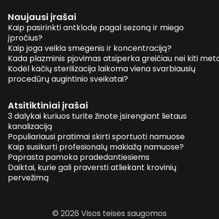
Naujausi įrašai
Kaip pasirinkti antklodę pagal sezoną ir miego
įpročius?
Kaip joga veikia smegenis ir koncentraciją?
Kada plazminis pjovimas atsiperka greičiau nei kiti me
Kodėl kačių sterilizacija laikoma viena svarbiausių
procedūrų augintinio sveikatai?
Atsitiktiniai įrašai
3 dalykai kuriuos turite žinote įsirengiant lietaus
kanalizaciją
Populiariausi pratimai skirti sportuoti namuose
Kaip susikurti profesionalų makiažą namuose?
Paprasta pamoka pradedantiesiems
Daiktai, kurie gali praversti atliekant krovinių
pervežimą
© 2026 Visos teisės saugomos